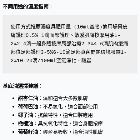
不同用途的濃度指南
：
使用方式推薦濃度具體用量 (10ml基底)適用場景皮
膚護理0.5% 1滴面部護理、敏感肌膚按摩用油1-
2%2-4滴一般身體按摩局部治療2-3%4-6滴肌肉痠痛
部位足部護理3-5%6-10滴足部真菌問題環境噴霧1-
2%10-20滴/100ml空氣淨化、驅蟲
基底油選擇建議
：
甜杏仁油
：溫和適合大多數肌膚
荷荷巴油
：不易氧化，適合面部使用
椰子油
：抗菌特性，適合口腔應用
橄欖油
：具抗氧化特性，適合身體按摩
葡萄籽油
：輕盈易吸收，適合油性肌膚