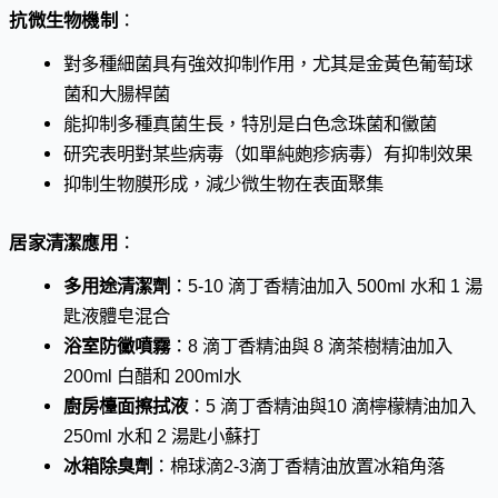
抗微生物機制
：
對多種細菌具有強效抑制作用，尤其是金黃色葡萄球
菌和大腸桿菌
能抑制多種真菌生長，特別是白色念珠菌和黴菌
研究表明對某些病毒（如單純皰疹病毒）有抑制效果
抑制生物膜形成，減少微生物在表面聚集
居家清潔應用
：
多用途清潔劑
：5-10 滴丁香精油加入 500ml 水和 1 湯
匙液體皂混合
浴室防黴噴霧
：8 滴丁香精油與 8 滴茶樹精油加入
200ml 白醋和 200ml水
廚房檯面擦拭液
：5 滴丁香精油與10 滴檸檬精油加入
250ml 水和 2 湯匙小蘇打
冰箱除臭劑
：棉球滴2-3滴丁香精油放置冰箱角落