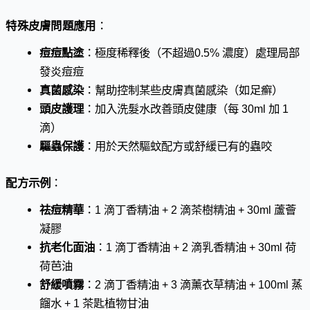
特殊皮膚問題應用
：
痘痘點塗
：極度稀釋後（不超過0.5% 濃度）處理局部
發炎痘痘
真菌感染
：幫助控制某些皮膚真菌感染（如足癬）
頭皮護理
：加入洗髮水改善頭皮健康（每 30ml 加 1
滴）
驅蟲保護
：用於天然驅蚊配方或舒緩已有的蟲咬
配方示例
：
祛痘精華
：1 滴丁香精油 + 2 滴茶樹精油 + 30ml 蘆薈
凝膠
抗老化面油
：1 滴丁香精油 + 2 滴乳香精油 + 30ml 荷
荷芭油
舒緩噴霧
：2 滴丁香精油 + 3 滴薰衣草精油 + 100ml 蒸
餾水 + 1 茶匙植物甘油