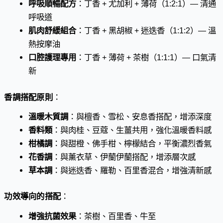
呼吸順暢配方
：丁香 + 尤加利 + 薄荷（1:2:1）— 清通
呼吸道
肌肉舒緩組合
：丁香 + 黑胡椒 + 迷迭香（1:1:2）— 溫
熱按摩油
口腔護理專用
：丁香 + 薄荷 + 茶樹（1:1:1）— 口氣清
新
香調搭配原則
：
溫暖木質調
：與檀香、雪松、安息香搭配，增添深度
香料類
：與肉桂、豆蔻、生薑共用，強化溫暖香料感
柑橘調
：與甜橙、佛手柑、檸檬結合，平衡濃烈香氣
花香調
：與薰衣草、伊蘭伊蘭搭配，增添層次感
草本調
：與迷迭香、羅勒、百里香混合，增強清新感
功效導向的搭配
：
增強抗菌效果
：茶樹、百里香、牛至