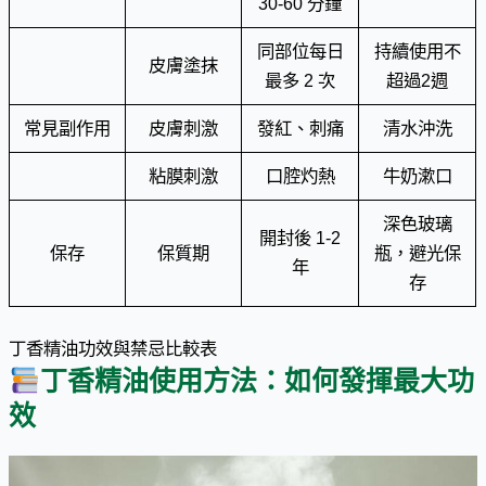
30-60 分鐘
同部位每日
持續使用不
皮膚塗抹
最多 2 次
超過2週
常見副作用
皮膚刺激
發紅、刺痛
清水沖洗
粘膜刺激
口腔灼熱
牛奶漱口
深色玻璃
開封後 1-2
保存
保質期
瓶，避光保
年
存
丁香精油功效與禁忌比較表
丁香精油使用方法：如何發揮最大功
效