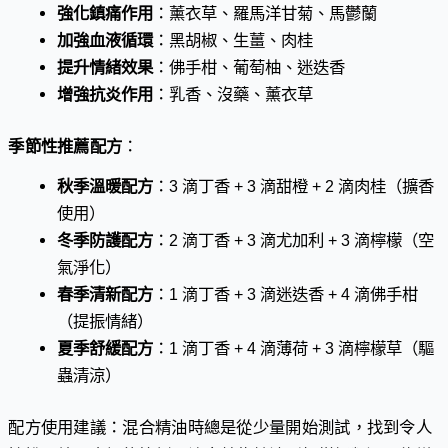
強化鎮痛作用
：薰衣草、羅馬洋甘菊、馬鬱蘭
加強血液循環
：黑胡椒、生薑、肉桂
提升情緒效果
：佛手柑、葡萄柚、迷迭香
增強抗炎作用
：乳香、沒藥、薰衣草
季節性推薦配方
：
秋季溫暖配方
：3 滴丁香 + 3 滴甜橙 + 2 滴肉桂（擴香
使用）
冬季防護配方
：2 滴丁香 + 3 滴尤加利 + 3 滴檸檬（空
氣淨化）
春季清新配方
：1 滴丁香 + 3 滴迷迭香 + 4 滴佛手柑
（提振情緒）
夏季舒緩配方
：1 滴丁香 + 4 滴薄荷 + 3 滴檸檬草（驅
蟲清涼）
配方使用建議：混合精油時總是從少量開始測試，找到令人