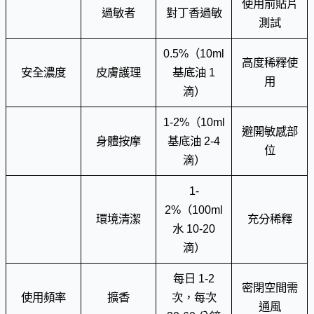
使用前貼片
過敏者
對丁香過敏
測試
0.5%（10ml
高度稀釋使
安全濃度
皮膚護理
基底油 1
用
滴）
1-2%（10ml
避開敏感部
身體按摩
基底油 2-4
位
滴）
1-
2%（100ml
環境清潔
充分稀釋
水 10-20
滴）
每日 1-2
密閉空間需
使用頻率
擴香
次，每次
通風