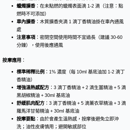
蠟燭擴香
：在未點燃的蠟燭表面滴 1-2 滴（注意：點
燃時不可添加）
車內擴香
：木質擴香夾滴 1 滴丁香精油掛在車內通風
處
注意事項
：密閉空間使用時間不宜過長（建議 30-60
分鐘），使用後應通風
按摩應用
：
標準稀釋比例
：1% 濃度（每 10ml 基底油加 1-2 滴丁
香精油）
增強溫熱感配方
：3 滴丁香精油 + 2 滴生薑精油 + 5 滴
黑胡椒精油 + 30ml 基底油
舒緩肌肉配方
：3 滴丁香精油 + 5 滴薰衣草精油 + 3 滴
羅馬洋甘菊精油 + 30ml 基底油
按摩要點
：由於會產生溫熱感，按摩後避免立即沖
洗；油性皮膚慎用；避開敏感部位