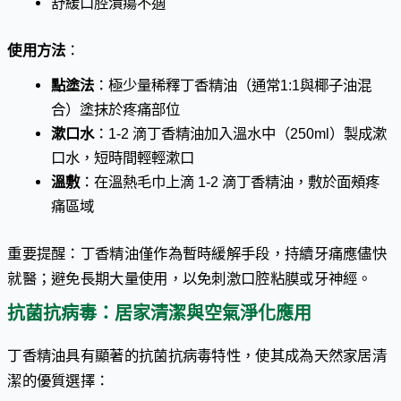
舒緩口腔潰瘍不適
使用方法
：
點塗法
：極少量稀釋丁香精油（通常1:1與椰子油混
合）塗抹於疼痛部位
漱口水
：1-2 滴丁香精油加入溫水中（250ml）製成漱
口水，短時間輕輕漱口
溫敷
：在溫熱毛巾上滴 1-2 滴丁香精油，敷於面頰疼
痛區域
重要提醒：丁香精油僅作為暫時緩解手段，持續牙痛應儘快
就醫；避免長期大量使用，以免刺激口腔粘膜或牙神經。
抗菌抗病毒：居家清潔與空氣淨化應用
丁香精油具有顯著的抗菌抗病毒特性，使其成為天然家居清
潔的優質選擇：