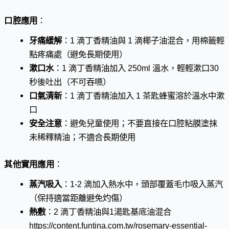
口腔應用
：
牙痛緩解
：1 滴丁香精油與 1 滴椰子油混合，用棉籤輕
點疼痛處（避免長期使用）
漱口水
：1 滴丁香精油加入 250ml 溫水，輕輕漱口30
秒後吐出（不可吞嚥）
口氣清新
：1 滴丁香精油加入 1 茶匙蜂蜜溶於溫水中漱
口
安全注意
：避免兒童使用；不要直接在口腔粘膜塗抹
未稀釋精油；不適合長期使用
其他實用應用
：
蒸汽吸入
：1-2 滴加入熱水中，頭部覆蓋毛巾吸入蒸汽
（保持適當距離避免灼傷）
熱敷
：2 滴丁香精油與1湯匙基底油混合
https://content.funtina.com.tw/rosemary-essential-