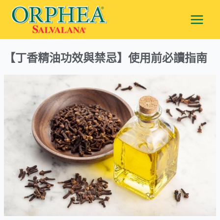
跳
Main
至
Men
主
要
【丁香精油功效與禁忌】使用前必讀指南
內
容