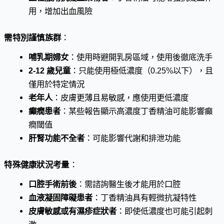
用，增加出血風險
需特別謹慎族群
：
哺乳期婦女
：使用時避開乳房區域，使用後徹底洗手
2-12 歲兒童
：只能使用極低濃度（0.25%以下），且
僅用於特定情況
老年人
：皮膚更薄且易敏感，應使用更低濃度
癲癇患者
：某些報告顯示高濃度丁香精油可能影響癲
癇閾值
肝腎功能不全者
：可能影響代謝和排泄功能
特殊健康狀況考量
：
口腔手術前後
：需諮詢醫生後才能用於口腔
血液凝固障礙患者
：丁香精油具有輕微抗凝特性
皮膚敏感或有濕疹症狀者
：即使低濃度也可能引起刺