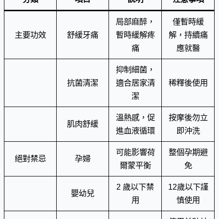
局部麻醉，
僅暫時緩
主要功效
舒緩牙痛
暫時緩解疼
解，持續痛
痛
應就醫
抑制細菌，
抗菌清潔
適合居家清
稀釋後使用
潔
溫熱感，促
按摩後勿立
肌肉舒緩
進血液循環
即沖洗
可能影響荷
整個孕期避
絕對禁忌
孕婦
爾蒙平衡
免
2 歲以下禁
12歲以下謹
嬰幼兒
用
慎使用