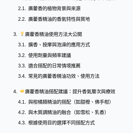
廣藿香的植物背景與來源
廣藿香精油的香氣特性與質地
廣藿香精油使用方法大公開
擴香、按摩與泡澡的應用方式
使用劑量與頻率建議
適合搭配的日常情境推薦
常見的廣藿香精油功效、使用方法
廣藿香精油搭配建議：提升香氣層次與療效
與柑橘類精油的搭配（如甜橙、佛手柑）
與木質調精油的融合（如雪松、乳香）
根據使用目的選擇不同搭配方式