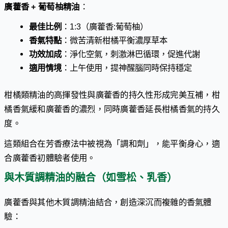
廣藿香 + 葡萄柚精油
：
最佳比例
：1:3（廣藿香:葡萄柚）
香氣特點
：微苦清新柑橘平衡濃厚草本
功效加成
：淨化空氣，刺激淋巴循環，促進代謝
適用情境
：上午使用，提神醒腦同時保持穩定
柑橘類精油的高揮發性與廣藿香的持久性形成完美互補，柑
橘香氣緩和廣藿香的濃烈，同時廣藿香延長柑橘香氣的持久
度。
這類組合在芳香療法中被視為「調和劑」，能平衡身心，適
合廣藿香初體驗者使用。
與木質調精油的融合（如雪松、乳香）
廣藿香與其他木質調精油結合，創造深沉而複雜的香氣體
驗：