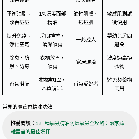
平衡油脂、
1%濃度面部
油性肌膚、
敏感肌測試
改善痘痘
精油
痘痘肌
後使用
提升免疫、
房間擴香，
嬰幼兒房間
一般成人
淨化空氣
清潔噴霧
避免
除臭、防
衣櫃放置，
濃度過高損
家居環境
蟲、防霉
噴霧
衣物
柑橘類1:2，
避免與藥物
香氣搭配
香氛愛好者
木質調1:1
同用
常見的廣藿香精油功效
推薦閱讀：
12 種驅蟲精油防蚊驅蟲全攻略：讓家遠
離蟲害的最佳選擇