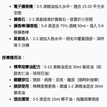
電子擴香機
：3-5 滴精油加入水中，適合 15-20 平方米
空間
擴香石
：2-3 滴直接滴於擴香石，放置於小空間
擴香棒/擴香瓶
：5-8 滴混合 75% 酒精 50ml，插入 5-6
根擴香棒
蒸氣吸入
：2-3 滴加入熱水中，用毛巾覆蓋頭部，深呼
吸 5 分鐘
按摩應用法
：
標準按摩油配方
：5-10 滴精油混合 30ml 基底油（如
甜杏仁油、荷荷巴油）
關鍵部位
：頸部、肩膀、足底、腹部（順時針按摩）
臉部使用
：稀釋度需更高，建議 1-2 滴精油混合 30ml
基底油
頭皮護理
：3-5 滴混合 10ml 椰子油，指腹按摩頭皮