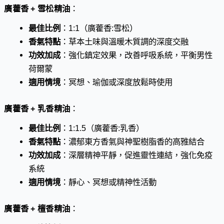
廣藿香 + 雪松精油
：
最佳比例
：1:1（廣藿香:雪松）
香氣特點
：草本土味與溫暖木質調的深度交融
功效加成
：強化鎮定效果，改善呼吸系統，平衡男性
荷爾蒙
適用情境
：冥想、瑜伽或深度放鬆時使用
廣藿香 + 乳香精油
：
最佳比例
：1:1.5（廣藿香:乳香）
香氣特點
：濃郁東方香氣與神聖樹脂香的高雅結合
功效加成
：深層精神平靜，促進靈性連結，強化免疫
系統
適用情境
：靜心、冥想或精神性活動
廣藿香 + 檀香精油
：