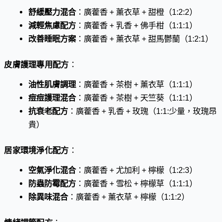
舒緩壓力混合
：廣藿香 + 薰衣草 + 甜橙（1:2:2）
減輕焦慮配方
：廣藿香 + 乳香 + 佛手柑（1:1:1）
改善睡眠方案
：廣藿香 + 薰衣草 + 甜馬鬱蘭（1:2:1）
皮膚護理專用配方
：
油性肌膚調理
：廣藿香 + 茶樹 + 薰衣草（1:1:1）
痘痘護理混合
：廣藿香 + 茶樹 + 天竺葵（1:1:1）
抗衰老配方
：廣藿香 + 乳香 + 玫瑰（1:1:少量，玫瑰昂
貴）
居家環境淨化配方
：
空氣淨化混合
：廣藿香 + 尤加利 + 檸檬（1:2:3）
防蟲防霉配方
：廣藿香 + 雪松 + 檸檬草（1:1:1）
除異味混合
：廣藿香 + 薰衣草 + 檸檬（1:1:2）