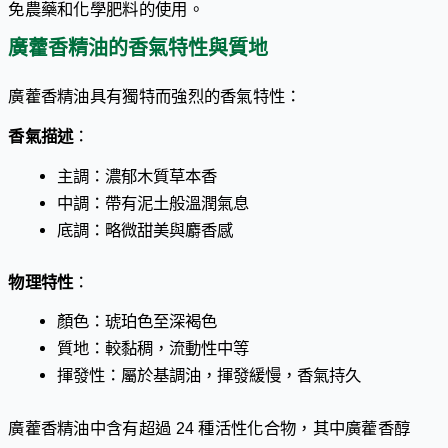
免農藥和化學肥料的使用。
廣藿香精油的香氣特性與質地
廣藿香精油具有獨特而強烈的香氣特性：
香氣描述
：
主調：濃郁木質草本香
中調：帶有泥土般溫潤氣息
底調：略微甜美與麝香感
物理特性
：
顏色：琥珀色至深褐色
質地：較黏稠，流動性中等
揮發性：屬於基調油，揮發緩慢，香氣持久
廣藿香精油中含有超過 24 種活性化合物，其中廣藿香醇