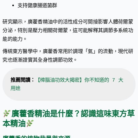
支持健康腸道菌群
研究顯示，廣藿香精油中的活性成分可間接影響人體荷爾蒙
分泌，特別是壓力相關荷爾蒙，這可能解釋其調節多系統功
能的能力。
傳統東方醫學中，廣藿香常用於調理「氣」的流動，現代研
究也逐漸證實其全身性調節功效。
推薦閱讀：
【樟腦油功效大揭密】你不知道的 7 大
用途
廣藿香精油是什麼？認識這味東方草
本精油