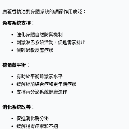
廣藿香精油對身體系統的調節作用廣泛：
免疫系統支持
：
強化身體自然防禦機制
刺激淋巴系統活動，促進毒素排出
減輕過敏反應症狀
荷爾蒙平衡
：
有助於平衡雌激素水平
緩解經前綜合症和更年期症狀
支持內分泌系統健康運作
消化系統改善
：
促進消化酶分泌
緩解腸胃痙攣和不適