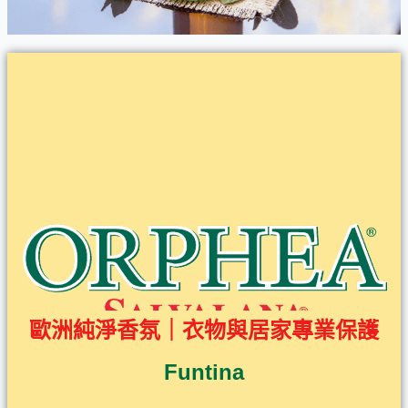
歐洲純淨香氛｜衣物與居家專業保護
Funtina