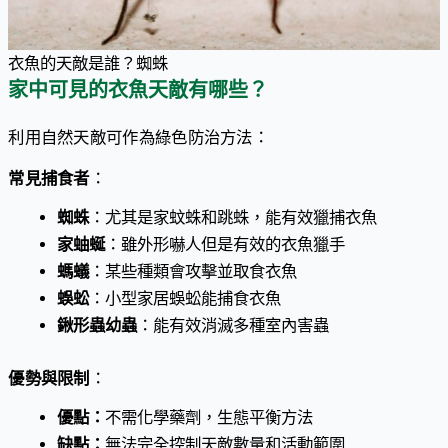
衣魚的天敵是誰？蜘蛛
家中可見的衣魚天敵有哪些？
利用自然天敵可作為綠色防治方法：
常見捕食者
：
蜘蛛
：尤其是家蚊蛛和跳蛛，能有效獵捕衣魚
家蚰蜒
：雖外形嚇人但是有效的衣魚獵手
螞蟻
：某些種類會攻擊並取食衣魚
蜈蚣
：小型家居蜈蚣能捕食衣魚
鍬形蟲幼蟲
：能有效消滅多種室內害蟲
優勢與限制
：
優點：
不需化學藥劑，生態平衡方法
缺點：
無法完全控制天敵數量和活動範圍