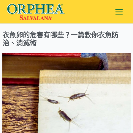
跳
Main
至
Men
主
要
衣魚卵的危害有哪些？一篇教你衣魚防
內
治、消滅術
容