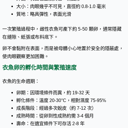
大小：肉眼幾乎不可見，直徑約 0.8-1.0 毫米
質地：略具彈性，表面光滑
一次繁殖過程中，雌性衣魚可產下約 5-50 顆卵，通常隱藏
在縫隙、紙張或布料底下。
卵不會黏附在表面，而是被母體小心地置於安全的隱蔽處，
使肉眼觀察更加困難。
衣魚卵的孵化時間與繁殖速度
衣魚的生命週期：
卵期：因環境條件而異，約 19-32 天
孵化條件：溫度 20-30°C，相對濕度 75-95%
成長階段：經過多次蛻皮（約 7-12 次）
成熟時間：從卵到性成熟約需 3-4 個月
壽命：在適宜條件下可存活 2-8 年