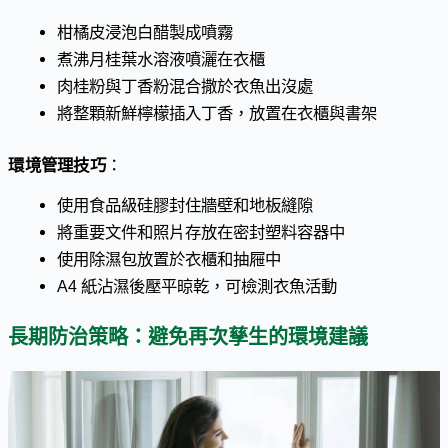
柑橘皮浸泡白醋製成噴霧
煮沸月桂葉水溶液噴灑在衣櫃
肉桂粉與丁香粉混合撒於衣魚出沒處
將整顆新鮮檸檬插入丁香，放置在衣櫃與書架
環境管理技巧
：
使用食品級硅膠封住牆壁和地板縫隙
將重要文件和照片存放在密封塑料容器中
使用除濕包放置於衣櫃和抽屜中
A4 紙沾濕後壓平晾乾，可檢測衣魚活動
長期防治策略：避免再次孳生的環境建議