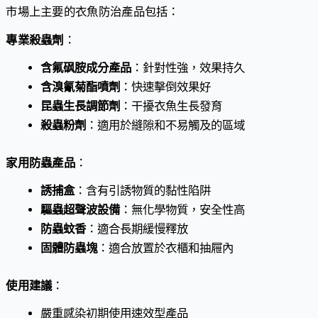
市場上主要的衣魚防治產品包括：
專業殺蟲劑
：
含氟砜胺成分產品
：針對性強，效果持久
含溴氰菊酯噴劑
：快速擊倒效果好
昆蟲生長調節劑
：干擾衣魚生長發育
殺蟲粉劑
：適用於縫隙和不易觸及的區域
家用防蟲產品
：
誘捕盒
：含有引誘物質的黏性陷阱
驅蟲超聲波設備
：無化學物質，安全性高
防蟲蚊香
：適合長期緩慢釋放
固體防蟲塊
：適合放置於衣櫃和抽屜內
使用建議
：
嚴重感染初期使用速效型產品