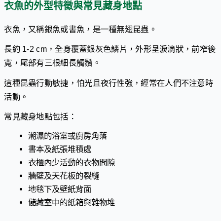
衣魚的外型特徵與常見藏身地點
衣魚，又稱銀魚或書魚，是一種無翅昆蟲。
長約 1-2 cm，全身覆蓋銀灰色鱗片，外形呈淚滴狀，前窄後
寬，尾部有三根細長觸鬚。
這種昆蟲行動敏捷，怕光且夜行性強，經常在人們不注意時
活動。
常見藏身地點包括：
潮濕的浴室或廚房角落
書本及紙張堆積處
衣櫃內少活動的衣物間隙
牆壁及天花板的裂縫
地毯下及壁紙背面
儲藏室中的紙箱與雜物堆