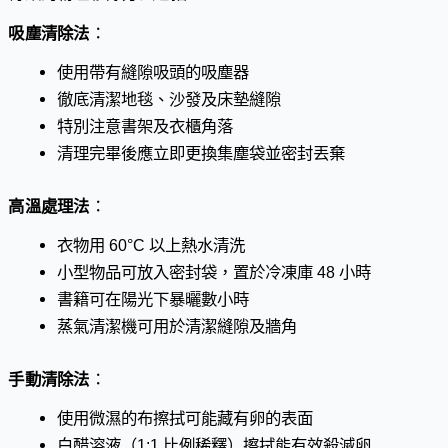
吸塵清除法
：
使用帶有縫隙吸頭的吸塵器
徹底清潔地毯、沙發及床墊縫隙
特別注意書架及衣櫃角落
清理完畢後應立即更換集塵袋並密封丟棄
高溫處理法
：
衣物用 60°C 以上熱水清洗
小型物品可放入密封袋，置於冷凍庫 48 小時
書籍可在陽光下暴曬數小時
蒸氣清潔機可用於清潔縫隙及牆角
手動清除法
：
使用微濕的布擦拭可能藏有卵的表面
白醋溶液（1:1 比例稀釋）擦拭能有效殺滅卵