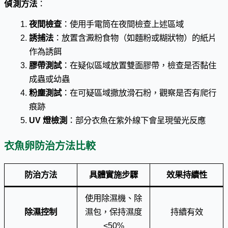
偵測方法
：
夜間檢查
：使用手電筒在夜間檢查上述區域
誘捕法
：放置含澱粉食物（如麵粉或糊狀物）的紙片
作為誘餌
膠帶測試
：在疑似區域放置雙面膠帶，檢查是否黏住
成蟲或幼蟲
粉塵測試
：在可疑區域撒放滑石粉，觀察是否有爬行
痕跡
UV 燈檢測
：部分衣魚在紫外線下會呈現螢光反應
衣魚卵防治方法比較
防治方法
具體實施步驟
效果持續性
使用除濕機、除
除濕控制
濕包，保持濕度
持續有效
<50%