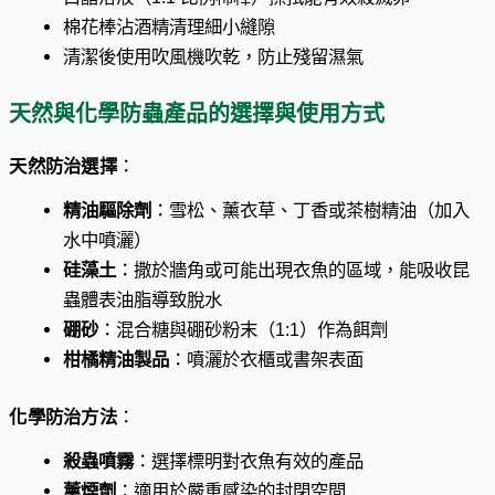
棉花棒沾酒精清理細小縫隙
清潔後使用吹風機吹乾，防止殘留濕氣
天然與化學防蟲產品的選擇與使用方式
天然防治選擇
：
精油驅除劑
：雪松、薰衣草、丁香或茶樹精油（加入
水中噴灑）
硅藻土
：撒於牆角或可能出現衣魚的區域，能吸收昆
蟲體表油脂導致脫水
硼砂
：混合糖與硼砂粉末（1:1）作為餌劑
柑橘精油製品
：噴灑於衣櫃或書架表面
化學防治方法
：
殺蟲噴霧
：選擇標明對衣魚有效的產品
薰煙劑
：適用於嚴重感染的封閉空間