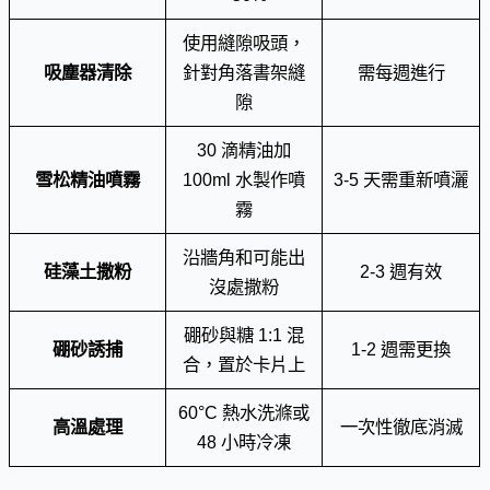
使用縫隙吸頭，
吸塵器清除
針對角落書架縫
需每週進行
隙
30 滴精油加
雪松精油噴霧
100ml 水製作噴
3-5 天需重新噴灑
霧
沿牆角和可能出
硅藻土撒粉
2-3 週有效
沒處撒粉
硼砂與糖 1:1 混
硼砂誘捕
1-2 週需更換
合，置於卡片上
60°C 熱水洗滌或
高溫處理
一次性徹底消滅
48 小時冷凍