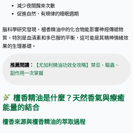
減少夜間醒來次數
促進自然、有規律的睡眠週期
腦科學研究發現，檀香精油中的化合物能影響神經傳遞物
質，特別是血清素和多巴胺的平衡，這可能是其精神情緒效
果的生理基礎。
推薦閱讀：
【尤加利精油功效全攻略】禁忌、驅蟲、
副作用一次掌握
檀香精油是什麼？天然香氣與療癒
能量的結合
檀香來源與檀香精油的萃取過程