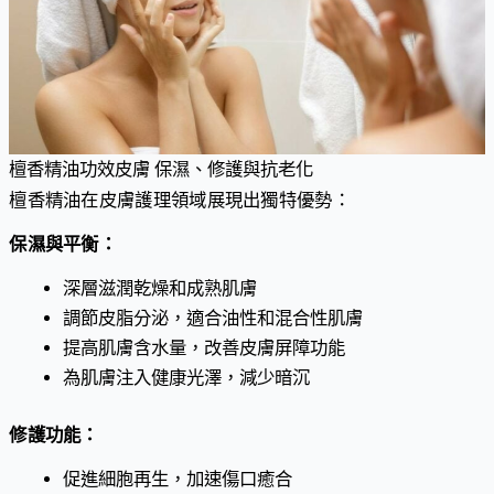
檀香精油功效皮膚 保濕、修護與抗老化
檀香精油在皮膚護理領域展現出獨特優勢：
保濕與平衡：
深層滋潤乾燥和成熟肌膚
調節皮脂分泌，適合油性和混合性肌膚
提高肌膚含水量，改善皮膚屏障功能
為肌膚注入健康光澤，減少暗沉
修護功能：
促進細胞再生，加速傷口癒合