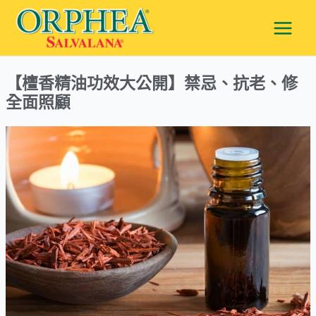
跳
Main
至
Men
主
要
【檀香精油功效大公開】禁忌、抗老、修
內
全面照顧
容