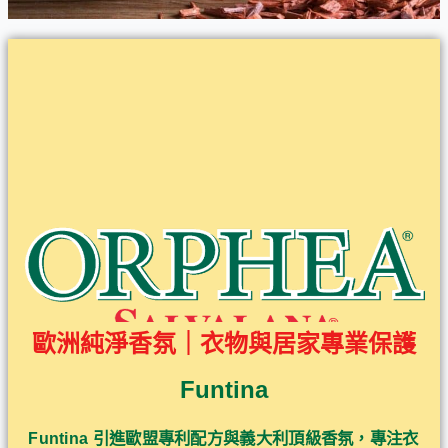
歐洲純淨香氛｜衣物與居家專業保護
Funtina
Funtina 引進歐盟專利配方與義大利頂級香氛，專注衣