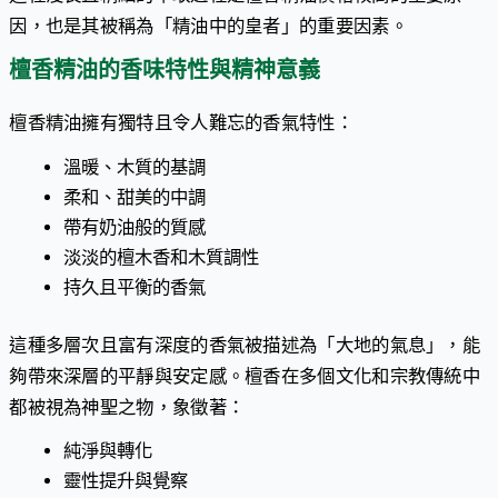
因，也是其被稱為「精油中的皇者」的重要因素。
檀香精油的香味特性與精神意義
檀香精油擁有獨特且令人難忘的香氣特性：
溫暖、木質的基調
柔和、甜美的中調
帶有奶油般的質感
淡淡的檀木香和木質調性
持久且平衡的香氣
這種多層次且富有深度的香氣被描述為「大地的氣息」，能
夠帶來深層的平靜與安定感。檀香在多個文化和宗教傳統中
都被視為神聖之物，象徵著：
純淨與轉化
靈性提升與覺察