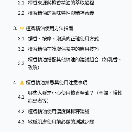
檀香來源與檀香精油的萃取過程
檀香精油的香味特性與精神意義
檀香精油使用方法指南
擴香、按摩、泡澡的正確使用方式
檀香精油在護膚保養中的應用技巧
檀香精油搭配其他精油的建議組合（如乳香、
玫瑰）
檀香精油禁忌與使用注意事項
哪些人群需小心使用檀香精油？（孕婦、慢性
病患者等）
檀香精油使用濃度與稀釋建議
敏感肌膚使用前必做的測試步驟