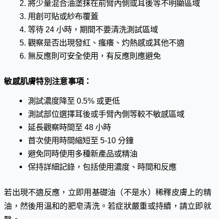
將少量混合油塗抹在前臂內側或耳後等不明顯區域
用創可貼或紗布覆蓋
等待 24 小時，期間不要清洗測試區域
觀察是否出現發紅、瘙癢、灼熱感或其他不適
無反應則可安全使用，有反應則應避免
敏感肌膚特別注意事項：
測試濃度降至 0.5% 或更低
測試部位選擇耳後或手臂內側等較不敏感區域
延長觀察時間至 48 小時
首次使用時間縮短至 5-10 分鐘
避免同時使用多種新產品或精油
保持詳細記錄，包括使用濃度、時間和反應
若出現不適反應，立即用基礎油（不是水）稀釋皮膚上的精
油，然後用溫和的肥皂清洗。若症狀嚴重或持續，請立即就