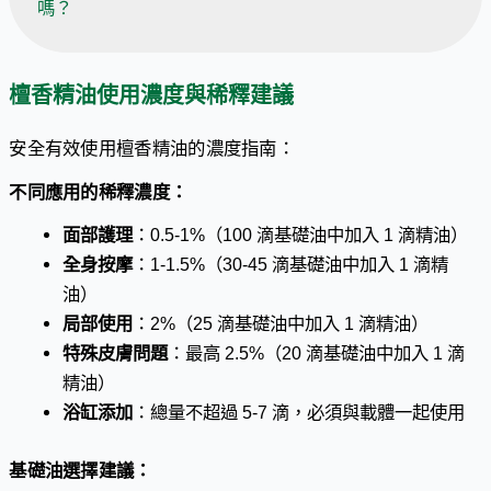
嗎？
檀香精油使用濃度與稀釋建議
安全有效使用檀香精油的濃度指南：
不同應用的稀釋濃度：
面部護理
：0.5-1%（100 滴基礎油中加入 1 滴精油）
全身按摩
：1-1.5%（30-45 滴基礎油中加入 1 滴精
油）
局部使用
：2%（25 滴基礎油中加入 1 滴精油）
特殊皮膚問題
：最高 2.5%（20 滴基礎油中加入 1 滴
精油）
浴缸添加
：總量不超過 5-7 滴，必須與載體一起使用
基礎油選擇建議：