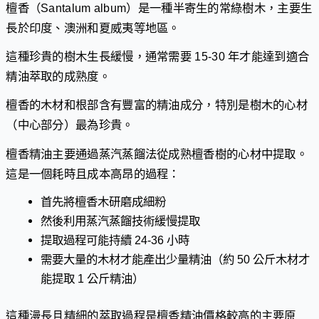
檀香（Santalum album）是一種半寄生的常綠樹木，主要生
長於印度、澳洲和夏威夷等地區。
這種珍貴的樹木生長緩慢，通常需要 15-30 年才能達到適合
精油萃取的成熟度。
檀香的木材和根部含有豐富的精油成分，特別是樹木的心材
（中心部分）最為珍貴。
檀香精油主要通過蒸汽蒸餾法從成熟檀香樹的心材中提取。
這是一個耗時且成本高昂的過程：
首先將檀香木研磨成細粉
然後利用蒸汽蒸餾技術緩慢提取
提取過程可能持續 24-36 小時
需要大量的木材才能產出少量精油（約 50 公斤木材才
能提取 1 公斤精油）
這種漫長且精細的萃取過程是檀香精油價格較高的主要原